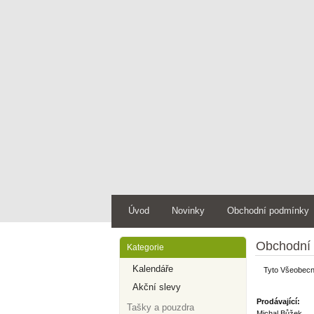
Úvod
Novinky
Obchodní podmínky
Obchodní
Kategorie
Kalendáře
Tyto Všeobecné
Akční slevy
Prodávající:
Tašky a pouzdra
Michal Bůžek