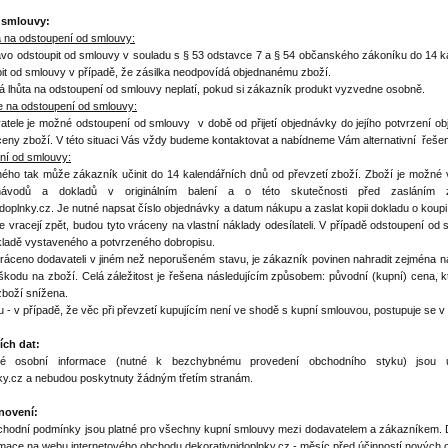
 smlouvy:
 na odstoupení od smlouvy:
vo odstoupit od smlouvy v souladu s § 53 odstavce 7 a § 54 občanského zákoníku do 14 k
it od smlouvy v případě, že zásilka neodpovídá objednanému zboží.
 lhůta na odstoupení od smlouvy neplatí, pokud si zákazník produkt vyzvedne osobně.
e na odstoupení od smlouvy:
tele je možné odstoupení od smlouvy v době od přijetí objednávky do jejího potvrzení obj
eny zboží. V této situaci Vás vždy budeme kontaktovat a nabídneme Vám alternativní řešen
ní od smlouvy:
ého tak může zákazník učinit do 14 kalendářních dnů od převzetí zboží. Zboží je možné v
, návodů a dokladů v originálním balení a o této skutečnosti před zasláním z
doplnky.cz. Je nutné napsat číslo objednávky a datum nákupu a zaslat kopii dokladu o koupi 
 vracejí zpět, budou tyto vráceny na vlastní náklady odesílateli. V případě odstoupení o
kladě vystaveného a potvrzeného dobropisu.
vráceno dodavateli v jiném než neporušeném stavu, je zákazník povinen nahradit zejména 
 škodu na zboží. Celá záležitost je řešena následujícím způsobem: původní (kupní) cena, k
boží snížena.
ru - v případě, že věc při převzetí kupujícím není ve shodě s kupní smlouvou, postupuje s
ch dat:
té osobní informace (nutné k bezchybnému provedení obchodního styku) jsou u
nky.cz a nebudou poskytnuty žádným třetím stranám.
novení:
hodní podmínky jsou platné pro všechny kupní smlouvy mezi dodavatelem a zákazníkem. D
ormace na webu internetového obchodu dekorativnidoplnky.cz - měsíc před účinností nových