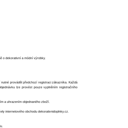
ě o dekorativní a módní výrobky.
 nutné provádět předchozí registraci zákazníka. Každá
objednávku lze provést pouze vyplněním registračního
tím a uhrazením objednaného zboží.
čely internetového obchodu dekorativnidoplnky.cz.
u.