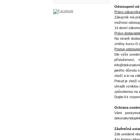
Odstoupení od
Právo zákazníka
Zákazník má prá
možnost odstoup
14 denní zákonná
Právo dodavatel
Na straně dodava
změny kurzu či c
Postup odstoupe
Dle výše uveden
příslušenství
info@dekorativni
jakého důvodu se
zboží a to na zá
Pokud je zboží 
uhradit vzniklou
způsobenou na z
Dojde-li k rozpo
Ochrana osobní
Vámi poskytnu
dekorativnidopl
Závěrečná usta
Zde uvedené obc
A to formou inf