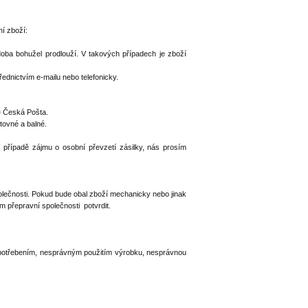
í zboží:
doba bohužel prodlouží. V takových případech je zboží
ednictvím e-mailu nebo telefonicky.
e Česká Pošta.
tovné a balné.
řípadě zájmu o osobní převzetí zásilky, nás prosím
polečnosti. Pokud bude obal zboží mechanicky nebo jinak
 přepravní společnosti potvrdit.
opotřebením, nesprávným použitím výrobku, nesprávnou