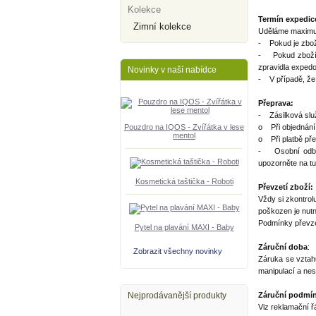
Kolekce
Termín expedice
Zimní kolekce
Uděláme maximum
- Pokud je zbož
- Pokud zboží s
zpravidla exped
Novinky v naší nabídce
- V případě, že 
Přeprava:
- Zásilková slu
Pouzdro na IQOS - Zvířátka v lese
o Při objednání 
mentol
o Při platbě pře
- Osobní odběr
upozorněte na tu
Kosmetická taštička - Roboti
Převzetí zboží:
Vždy si zkontrol
poškozen je nutn
Podmínky převze
Pytel na plavání MAXI - Baby
Záruční doba
:
Zobrazit všechny novinky
Záruka se vztah
manipulací a ne
Nejprodávanější produkty
Záruční podmín
Viz reklamační ř