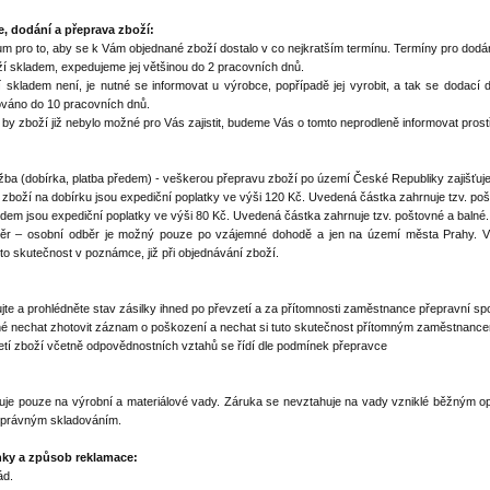
, dodání a přeprava zboží:
 pro to, aby se k Vám objednané zboží dostalo v co nejkratším termínu. Termíny pro dodán
í skladem, expedujeme jej většinou do 2 pracovních dnů.
kladem není, je nutné se informovat u výrobce, popřípadě jej vyrobit, a tak se dodací 
ováno do 10 pracovních dnů.
by zboží již nebylo možné pro Vás zajistit, budeme Vás o tomto neprodleně informovat prostř
žba (dobírka, platba předem) - veškerou přepravu zboží po území České Republiky zajišťuj
zboží na dobírku jsou expediční poplatky ve výši 120 Kč. Uvedená částka zahrnuje tzv. poš
dem jsou expediční poplatky ve výši 80 Kč. Uvedená částka zahrnuje tzv. poštovné a balné.
 – osobní odběr je možný pouze po vzájemné dohodě a jen na území města Prahy. V p
to skutečnost v poznámce, již při objednávání zboží.
ujte a prohlédněte stav zásilky ihned po převzetí a za přítomnosti zaměstnance přepravní s
é nechat zhotovit záznam o poškození a nechat si tuto skutečnost přítomným zaměstnancem
tí zboží včetně odpovědnostních vztahů se řídí dle podmínek přepravce
uje pouze na výrobní a materiálové vady. Záruka se nevztahuje na vady vzniklé běžným 
správným skladováním.
ky a způsob reklamace:
ád.