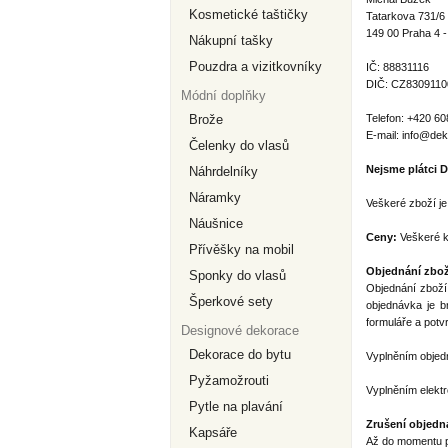
Kosmetické taštičky
Tatarkova 731/6
149 00 Praha 4 -
Nákupní tašky
Pouzdra a vizitkovníky
IČ: 88831116
DIČ: CZ8309110
Módní doplňky
Brože
Telefon: +420 60
E-mail: info@dek
Čelenky do vlasů
Nejsme plátci 
Náhrdelníky
Náramky
Veškeré zboží je
Náušnice
Ceny:
Veškeré k
Přívěšky na mobil
Objednání zbož
Sponky do vlasů
Objednání zboží
Šperkové sety
objednávka je b
formuláře a potv
Designové dekorace
Dekorace do bytu
Vyplněním objed
Pyžamožrouti
Vyplněním elektr
Pytle na plavání
Zrušení objedn
Kapsáře
Až do momentu po