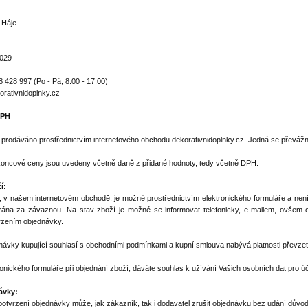
 Háje
029
8 428 997 (Po - Pá, 8:00 - 17:00)
orativnidoplnky.cz
DPH
 prodáváno prostřednictvím internetového obchodu dekorativnidoplnky.cz. Jedná se převážn
oncové ceny jsou uvedeny včetně daně z přidané hodnoty, tedy včetně DPH.
í:
, v našem internetovém obchodě, je možné prostřednictvím elektronického formuláře a není
rána za závaznou. Na stav zboží je možné se informovat telefonicky, e-mailem, ovšem 
rzením objednávky.
návky kupující souhlasí s obchodními podmínkami a kupní smlouva nabývá platnosti převze
onického formuláře při objednání zboží, dáváte souhlas k užívání Vašich osobních dat pro ú
ávky:
tvrzení objednávky může, jak zákazník, tak i dodavatel zrušit objednávku bez udání důvod