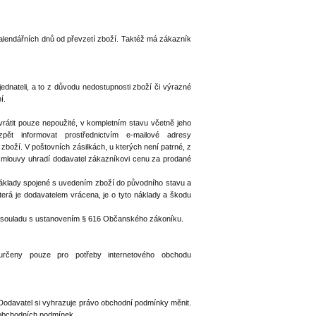
alendářních dnů od převzetí zboží. Taktéž má zákazník
ednateli, a to z důvodu nedostupnosti zboží či výrazné
í.
rátit pouze nepoužité, v kompletním stavu včetně jeho
pět informovat prostřednictvím e-mailové adresy
zboží. V poštovních zásilkách, u kterých není patrné, z
d smlouvy uhradí dodavatel zákazníkovi cenu za prodané
náklady spojené s uvedením zboží do původního stavu a
terá je dodavatelem vrácena, je o tyto náklady a škodu
e v souladu s ustanovením § 616 Občanského zákoníku.
rčeny pouze pro potřeby internetového obchodu
odavatel si vyhrazuje právo obchodní podmínky měnit.
 obchodních podmínek.